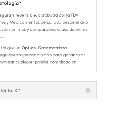
atología?
egura y reversible
, aprobada por la FDA
tos y Medicamentos de EE. UU.) desde el año
s son mínimos y comparables al uso de lentes
s.
tal que un
Óptico-Optometrista
seguimiento personalizado para garantizar
inimizar cualquier posible complicación.
a Orto-K?