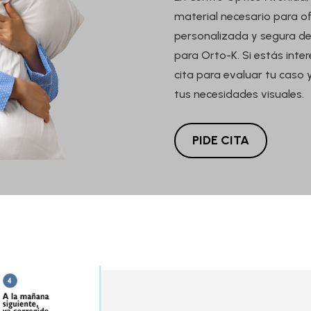
material necesario para o
personalizada y segura de
para Orto-K. Si estás inte
cita para evaluar tu caso 
tus necesidades visuales.
PIDE CITA