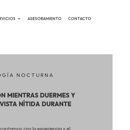
RVICIOS
ASESORAMIENTO
CONTACTO
OGÍA NOCTURNA
ón mientras duermes y
vista nítida durante
contamos con la experiencia y el