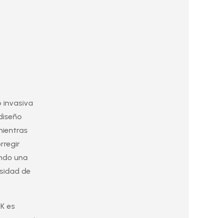
o invasiva
 diseño
mientras
rregir
endo una
esidad de
-K es