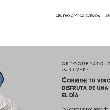
CENTRO ÓPTICO AVENIDA
SE
ORTOQUERATOL
(ORTO-K)
Corrige tu visi
disfruta de una 
el día
En Centro Óptico Avenida, 