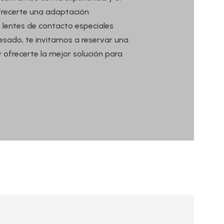
frecerte una adaptación
 lentes de contacto especiales
resado, te invitamos a reservar una
y ofrecerte la mejor solución para