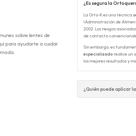
¿Es segura la Ortoquer
La Orto-K es una técnica
s
(Administración de Alimen
2002. Los riesgos asociado
munes sobre lentes de
de contacto convencionale
quí para ayudarte a cuidar
Sin embargo, es fundamen
cómoda.
especializado
realice un 
los mejores resultados y m
¿Quién puede aplicar l